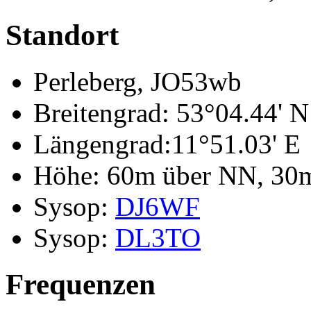
Standort
Perleberg, JO53wb
Breitengrad: 53°04.44' N
Längengrad:11°51.03' E
Höhe: 60m über NN, 30
Sysop:
DJ6WF
Sysop:
DL3TO
Frequenzen